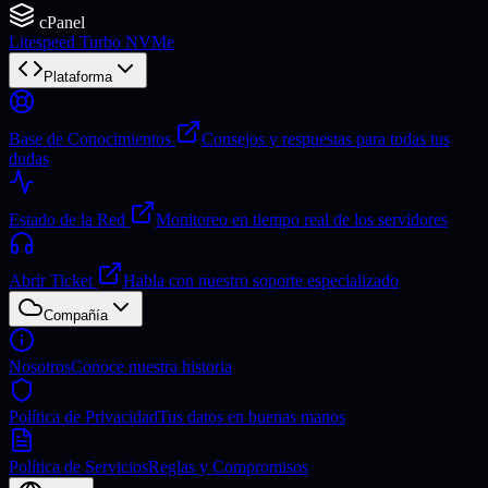
cPanel
Litespeed Turbo NVMe
Plataforma
Base de Conocimientos
Consejos y respuestas para todas tus
dudas
Estado de la Red
Monitoreo en tiempo real de los servidores
Abrir Ticket
Habla con nuestro soporte especializado
Compañía
Nosotros
Conoce nuestra historia
Política de Privacidad
Tus datos en buenas manos
Política de Servicios
Reglas y Compromisos