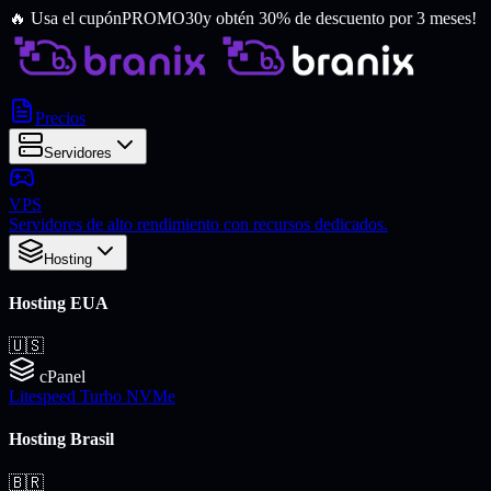
🔥
Usa el cupón
PROMO30
y obtén 30% de descuento por 3 meses!
Precios
Servidores
VPS
Servidores de alto rendimiento con recursos dedicados.
Hosting
Hosting EUA
🇺🇸
cPanel
Litespeed Turbo NVMe
Hosting Brasil
🇧🇷